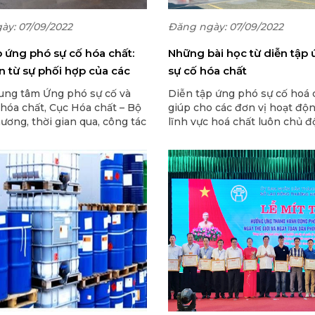
ày: 07/09/2022
Đăng ngày: 07/09/2022
p ứng phó sự cố hóa chất:
Những bài học từ diễn tập
n từ sự phối hợp của các
sự cố hóa chất
ương
ung tâm Ứng phó sự cố và
Diễn tập ứng phó sự cố hoá 
hóa chất, Cục Hóa chất – Bộ
giúp cho các đơn vị hoạt độ
ơng, thời gian qua, công tác
lĩnh vực hoá chất luôn chủ đ
 ứng phó sự cố hóa chất tại
các tình huống có thể xảy ra
phương ở nước ta chưa cao,
hoạt động sản xất kinh doan
ảng 35-40% ( số địa phương
 diễn tập ít nhất là 1 lần).
n, việc xây dựng kế hoạch
gừa ứng phó sự cố hóa chất
 đạt trên 90%.