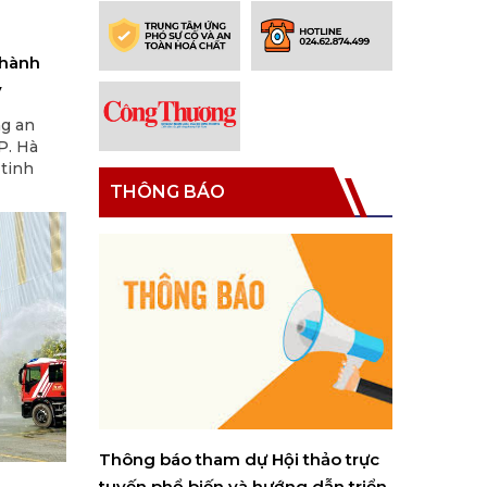
 hành
y
ng an
P. Hà
 tinh
g phòng,
THÔNG BÁO
và Ngày
y 26/6.
n thủ tục
Thông báo tham dự Hội thảo trực
Thông báo 
hóa chất
tuyến phổ biến và hướng dẫn triển
toán thu, 