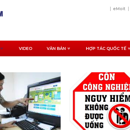
eMoit
VIDEO
VĂN BẢN
HỢP TÁC QUỐC TẾ