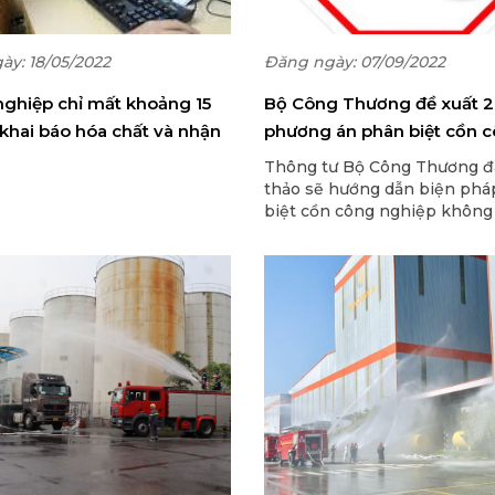
ày: 18/05/2022
Đăng ngày: 07/09/2022
ghiệp chỉ mất khoảng 15
Bộ Công Thương đề xuất 2
 khai báo hóa chất và nhận
phương án phân biệt cồn 
 điện tử
nghiệp với cồn thực phẩm
Thông tư Bộ Công Thương đ
thảo sẽ hướng dẫn biện phá
biệt cồn công nghiệp không
trong thực phẩm với cồn th
để phòng ngừa pha chế rượu
công nghiệp không dùng tro
phẩm.