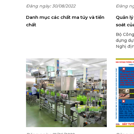
Đăng ngày: 30/08/2022
Đăng ng
Danh mục các chất ma túy và tiền
Quản lý
chất
soát củ
học
Bộ Công
dựng dự
Nghị đị
Chính p
diện ki
phát triể
dụng và 