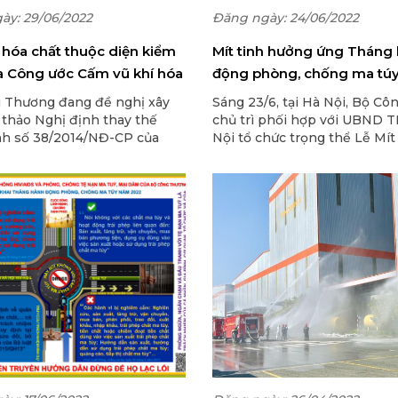
ày: 29/06/2022
Đăng ngày: 24/06/2022
 hóa chất thuộc diện kiểm
Mít tinh hưởng ứng Tháng
a Công ước Cấm vũ khí hóa
động phòng, chống ma tú
 Thương đang đề nghị xây
Sáng 23/6, tại Hà Nội, Bộ Cô
 thảo Nghị định thay thế
chủ trì phối hợp với UBND T
nh số 38/2014/NĐ-CP của
Nội tổ chức trọng thể Lễ Mít
hủ về quản lý hóa chất thuộc
hưởng ứng Tháng hành độn
ểm soát của Công ước Cấm
chống ma túy; Ngày quốc tế 
n, sản xuất, tàng trữ, sử
toàn dân phòng, chống ma tú
phá hủy vũ khí hóa học.
Thông báo v/v thực hiệ
hành chính nhập khẩu 