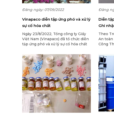
Đăng ngày: 07/09/2022
Đăng ng
Vinapaco diễn tập ứng phó và xử lý
Diễn tậ
sự cố hóa chất
Ghi nhậ
địa ph
Ngày 23/8/2022, Tổng công ty Giấy
Theo Tr
Việt Nam (Vinapaco) đã tổ chức diễn
An toàn 
tập ứng phó và xử lý sự cố hóa chất
Công Thư
tại Nhà máy Hóa Chất thuộc Nhà
diễn tập
máy Giấy Bãi Bằng - Vinapaco.
các địa 
đạt kho
thực hiện
Tuy nhiê
phòng n
cấp tỉnh