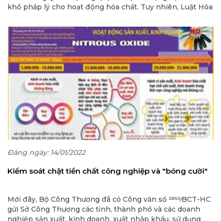
khổ pháp lý cho hoạt động hóa chất. Tuy nhiên, Luật Hóa
chất cũng bộc lộ một số hạn chế, vướng mắc cần được
sửa đổi, bổ sung nhằm năng cao hiệu quả quản lý Nhà
nước trong lĩnh vực hóa chất, hướng tới tăng trưởng xanh
và phát triển bền vững.
Đăng ngày: 14/01/2022
Kiểm soát chặt tiền chất công nghiệp và "bóng cười"
Mới đây, Bộ Công Thương đã có Công văn số 2850⁄BCT-HC
gửi Sở Công Thương các tỉnh, thành phố và các doanh
nghiệp sản xuất, kinh doanh, xuất nhập khẩu, sử dụng