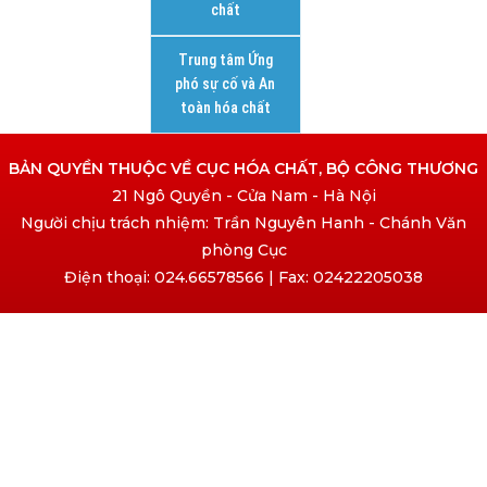
chất
Trung tâm Ứng
phó sự cố và An
toàn hóa chất
BẢN QUYỀN THUỘC VỀ CỤC HÓA CHẤT, BỘ CÔNG THƯƠNG
21 Ngô Quyền - Cửa Nam - Hà Nội
Người chịu trách nhiệm: Trần Nguyên Hanh - Chánh Văn
phòng Cục
Điện thoại: 024.66578566 | Fax: 02422205038