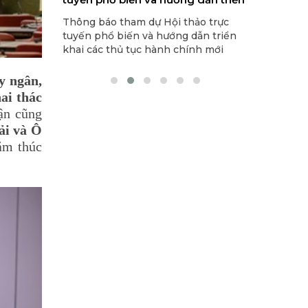
 do Cục Hóa
khai các thủ tục hành chính mới
năm 2024 
 thủ tục
Thông báo tham dự Hội thảo trực
Thông báo 
trong lĩnh vực hóa chất
óa chất cần
tuyến phổ biến và hướng dẫn triển
toán thu, c
ục Hóa chất
khai các thủ tục hành chính mới
năm 2024 c
trong lĩnh vực hóa chất.
y ngân,
ai thác
ận cũng
ải và Ô
ằm thúc