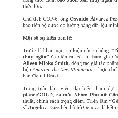
thức lớn.
Chủ tịch COP-6, ông
Osvaldo Álvarez Pér
bảo tiến bộ được đo lường bằng dữ liệu min
Một số sự kiện bên lề:
Trước lễ khai mạc, sự kiện công chúng
“T
thủy ngân”
đã diễn ra, có sự tham gia c
Aileen Mioko Smith
, đồng tác giả tác phẩ
liệu
Amazon, the New Minamata?
được chiếu
bản địa tại Brazil.
Trong tuần làm việc, đại biểu tham dự 
planetGOLD
,
ra mắt Nhóm Phụ nữ Côn
thuật, chính sách trọng điểm. Triển lãm
“Gó
sĩ
Angelica Dass
bên bờ hồ Geneva đã kết nố