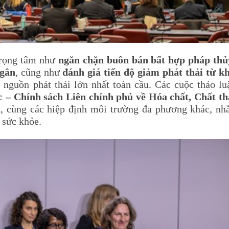
cần kiểm soát đặc biệt
Thông báo v/v thực hiện
chất cấp
hành chính nhập khẩu h
kiểm soát đặc biệt do C
cấp
trọng tâm như
ngăn chặn buôn bán bất hợp pháp thủ
ngân
, cũng như
đánh giá tiến độ giảm phát thải từ kh
 nguồn phát thải lớn nhất toàn cầu. Các cuộc thảo lu
 – Chính sách Liên chính phủ về Hóa chất, Chất th
t
, cùng các hiệp định môi trường đa phương khác, nh
 sức khỏe.