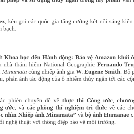
ez
, kêu gọi các quốc gia tăng cường kết nối sáng kiế
h bạch.
ừ Khoa học đến Hành động: Bảo vệ Amazon khỏi 
ủa nhà thám hiểm National Geographic
Fernando Truj
m
Minamata
cùng nhiếp ảnh gia
W. Eugene Smith
. Bộ 
, phản ánh tác động của ô nhiễm thủy ngân tới các c
các phiên chuyên đề về
thực thi Công ước
,
chươn
g ước
, và
các phòng thí nghiệm tri thức
về các ch
c nhìn Nhiếp ảnh Minamata”
và
bộ ảnh Humanae
c
i nghệ thuật với thông điệp bảo vệ môi trường.