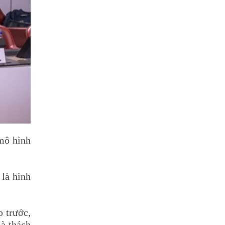
mô hình
 là hình
p trước,
à thách