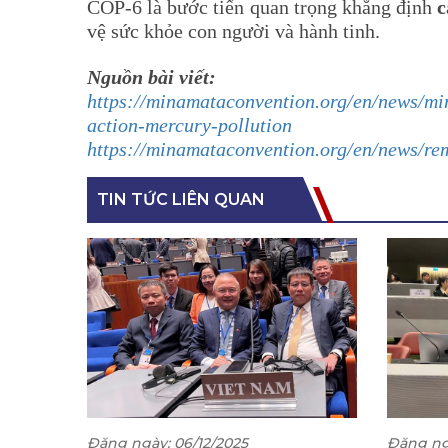
COP-6 là bước tiến quan trọng khẳng định
c
vệ sức khỏe con người và hành tinh.
Nguồn bài viết:
https://minamataconvention.org/en/news/mi
action-mercury-pollution
https://minamataconvention.org/en/news/r
TIN TỨC LIÊN QUAN
Đăng ngày: 06/12/2025
Đăng ngà