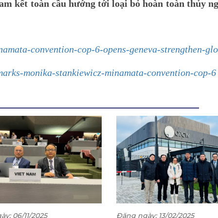
am kết toàn cầu hướng tới loại bỏ hoàn toàn thủy n
namata-convention-cop-6-opens-geneva-strengthen-glo
emarks-monika-stankiewicz-minamata-convention-cop-6
y: 06/11/2025
Đăng ngày: 13/02/2025