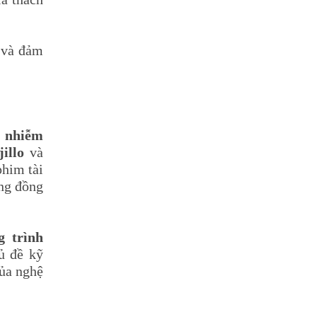
n và đảm
ô nhiễm
illo
và
phim tài
ộng đồng
g trình
ủ đề kỹ
ủa nghệ