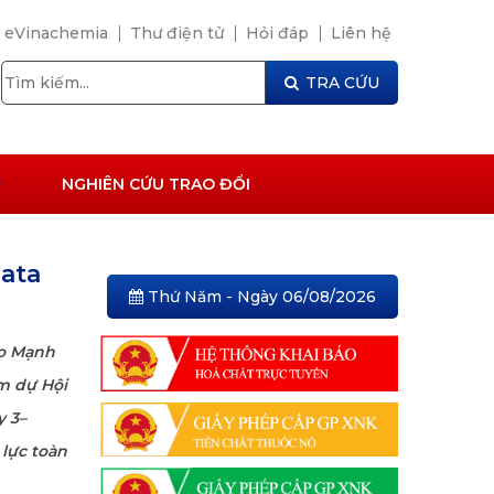
eVinachemia
Thư điện tử
Hỏi đáp
Liên hệ
TRA CỨU
NGHIÊN CỨU TRAO ĐỔI
ata
Thứ Năm - Ngày 06/08/2026
ào Mạnh
m dự Hội
y 3–
 lực toàn