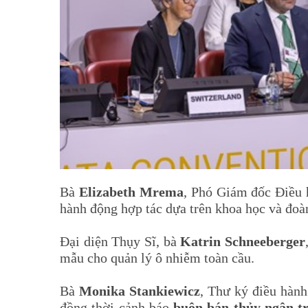
Bà
Elizabeth Mrema
, Phó Giám đốc Điều
hành động hợp tác dựa trên khoa học và đoàn
Đại diện Thụy Sĩ, bà
Katrin Schneeberger
mẫu cho quản lý ô nhiễm toàn cầu.
Bà
Monika Stankiewicz
, Thư ký điều hành
đồng thời cảnh báo
buôn bán thủy ngân t