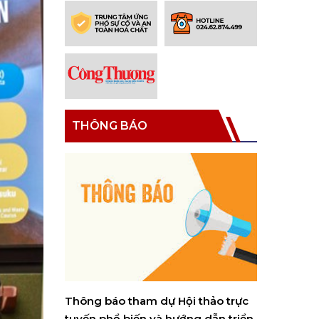
THÔNG BÁO
n thủ tục
Thông báo tham dự Hội thảo trực
Thông báo 
hóa chất
tuyến phổ biến và hướng dẫn triển
toán thu, 