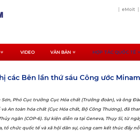
eMoit
VIDEO
VĂN BẢN
HỢP TÁC QUỐC TẾ
ị các Bên lần thứ sáu Công ước Minam
Sơn, Phó Cục trưởng Cục Hóa chất (Trưởng đoàn), và ông Đ
à An toàn hóa chất (Cục Hóa chất, Bộ Công Thương), đã tha
ủy ngân (COP-6). Sự kiện diễn ra tại Geneva, Thụy Sĩ, từ ngà
ia, tổ chức quốc tế và xã hội dân sự, cùng cam kết thúc đẩy nỗ