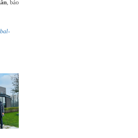
gân
, bảo
bal-