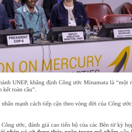
 hành UNEP, khẳng định Công ước Minamata là “một 
 kết toàn cầu”.
, nhấn mạnh cách tiếp cận theo vòng đời của Công ước
 Công ước, đánh giá cao tiến bộ của các Bên từ kỳ họ
rái phép và sử dụng thủy ngân trong mỹ phẩm
vẫn l