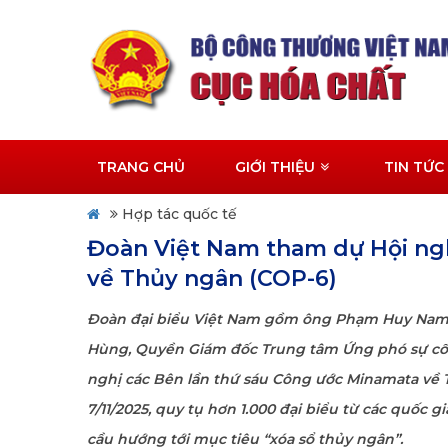
TRANG CHỦ
GIỚI THIỆU
TIN TỨC
Hợp tác quốc tế
Đoàn Việt Nam tham dự Hội ngh
về Thủy ngân (COP-6)
Đoàn đại biểu Việt Nam gồm ông Phạm Huy Nam 
Hùng, Quyền Giám đốc Trung tâm Ứng phó sự cố v
nghị các Bên lần thứ sáu Công ước Minamata về Th
7/11/2025, quy tụ hơn 1.000 đại biểu từ các quốc g
cầu hướng tới mục tiêu “xóa sổ thủy ngân”.