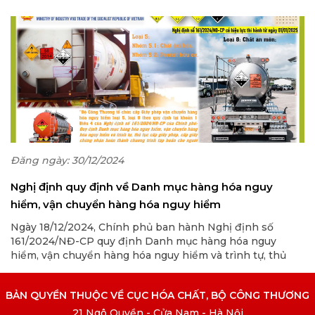
tục cấp giấy phép, cấp giấy chứng nhận hoàn thành
chương trình tập huấn cho người lái xe hoặc người áp tải
vận chuyển hàng hóa nguy hiểm trên đường bộ. Nghị
định có hiệu lực thi hành từ ngày 01/01/2025.
Đăng ngày: 30/12/2024
Nghị định quy định về Danh mục hàng hóa nguy
hiểm, vận chuyển hàng hóa nguy hiểm
Ngày 18/12/2024, Chính phủ ban hành Nghị định số
161/2024/NĐ-CP quy định Danh mục hàng hóa nguy
hiểm, vận chuyển hàng hóa nguy hiểm và trình tự, thủ
tục cấp giấy phép, cấp giấy chứng nhận hoàn thành
chương trình tập huấn cho người lái xe hoặc người áp tải
BẢN QUYỀN THUỘC VỀ CỤC HÓA CHẤT, BỘ CÔNG THƯƠNG
vận chuyển hàng hóa nguy hiểm trên đường bộ.
21 Ngô Quyền - Cửa Nam - Hà Nội