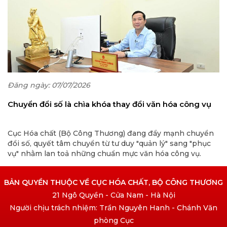
Đăng ngày: 07/07/2026
Chuyển đổi số là chìa khóa thay đổi văn hóa công vụ
Cục Hóa chất (Bộ Công Thương) đang đẩy mạnh chuyển
đổi số, quyết tâm chuyển từ tư duy "quản lý" sang "phục
vụ" nhằm lan toả những chuẩn mực văn hóa công vụ.
BẢN QUYỀN THUỘC VỀ CỤC HÓA CHẤT, BỘ CÔNG THƯƠNG
21 Ngô Quyền - Cửa Nam - Hà Nội
Người chịu trách nhiệm: Trần Nguyên Hanh - Chánh Văn
phòng Cục