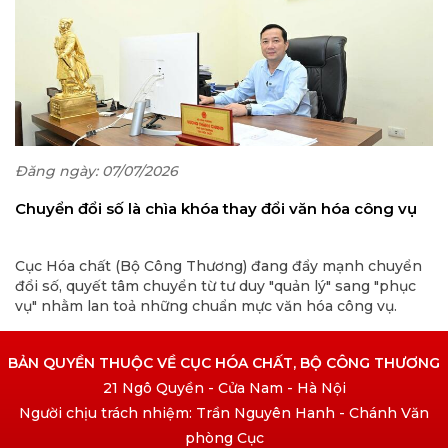
Đăng ngày: 07/07/2026
Chuyển đổi số là chìa khóa thay đổi văn hóa công vụ
Cục Hóa chất (Bộ Công Thương) đang đẩy mạnh chuyển
đổi số, quyết tâm chuyển từ tư duy "quản lý" sang "phục
vụ" nhằm lan toả những chuẩn mực văn hóa công vụ.
BẢN QUYỀN THUỘC VỀ CỤC HÓA CHẤT, BỘ CÔNG THƯƠNG
21 Ngô Quyền - Cửa Nam - Hà Nội
Người chịu trách nhiệm: Trần Nguyên Hanh - Chánh Văn
phòng Cục