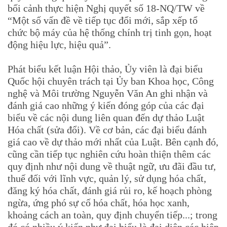
bối cảnh thực hiện Nghị quyết số 18-NQ/TW về
“Một số vấn đề về tiếp tục đổi mới, sắp xếp tổ
chức bộ máy của hệ thống chính trị tinh gọn, hoạt
động hiệu lực, hiệu quả”.
Phát biểu kết luận Hội thảo, Ủy viên là đại biểu
Quốc hội chuyên trách tại Ủy ban Khoa học, Công
nghệ và Môi trường Nguyễn Văn An ghi nhận và
đánh giá cao những ý kiến đóng góp của các đại
biểu về các nội dung liên quan đến dự thảo Luật
Hóa chất (sửa đổi). Về cơ bản, các đại biểu đánh
giá cao về dự thảo mới nhất của Luật. Bên cạnh đó,
cũng cần tiếp tục nghiên cứu hoàn thiện thêm các
quy định như nội dung về thuật ngữ, ưu đãi đầu tư,
thuế đối với lĩnh vực, quản lý, sử dụng hóa chất,
đăng ký hóa chất, đánh giá rủi ro, kế hoạch phòng
ngừa, ứng phó sự cố hóa chất, hóa học xanh,
khoảng cách an toàn, quy định chuyển tiếp...; trong
đó có nhiều ý kiến như đại biểu là đại diện các hiệp